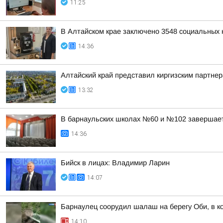
11:25
В Алтайском крае заключено 3548 социальных к
14:36
Алтайский край представил киргизским партн
13:32
В барнаульских школах №60 и №102 завершае
14:36
Бийск в лицах: Владимир Ларин
14:07
Барнаулец соорудил шалаш на берегу Оби, в к
14:10