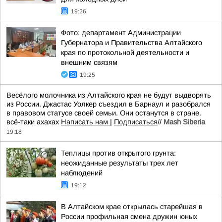
19:26
Фото: департамент Администрации
Губернатора и Правительства Алтайского
края по протокольной деятельности и
внешним связям
19:25
Весёлого молочника из Алтайского края не будут выдворять
из России. Джастас Уолкер съездил в Барнаул и разобрался
в правовом статусе своей семьи. Они останутся в стране.
всё-таки ахахах
Написать нам
|
Подписаться
//
Mash Siberia
19:18
Теплицы против открытого грунта:
неожиданные результаты трех лет
наблюдений
19:12
В Алтайском крае открылась старейшая в
России профильная смена дружин юных