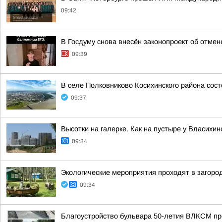
09:42
В Госдуму снова внесён законопроект об отме
09:39
В селе Полковниково Косихинского района сос
09:37
Высотки на галерке. Как на пустыре у Власихи
09:34
Экологические мероприятия проходят в загор
09:34
Благоустройство бульвара 50-летия ВЛКСМ пр