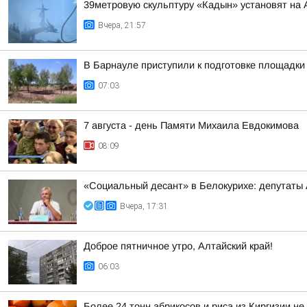
39метровую скульптуру «Кадын» установят на 
Вчера, 21:57
В Барнауле приступили к подготовке площадки 
07:03
7 августа - день Памяти Михаила Евдокимова
08:09
«Социальный десант» в Белокурихе: депутаты
Вчера, 17:31
Доброе пятничное утро, Алтайский край!
06:03
Более 24 тонн абрикосов и риса из Киргизии не