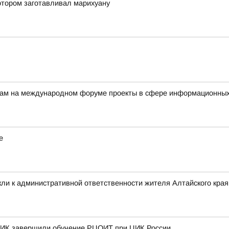
отором заготавливал марихуану
ерам на международном форуме проекты в сфере информационных
е
ли к административной ответственности жителя Алтайского края 
 ТИК завершили обучение РЦОИТ при ЦИК России