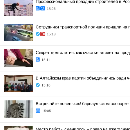
Профессиональный праздник строителей в Росс
15:26
Сотрудники транспортной полиции пришли на 
15:18
Секрет долголетия: как счастье влияет на пр
15:11
В Алтайском крае партии объединились ради 
15:10
Встречайте новеньких! барнаульском зоопарке
15:05
Место работы сменилось – право на ежегодну