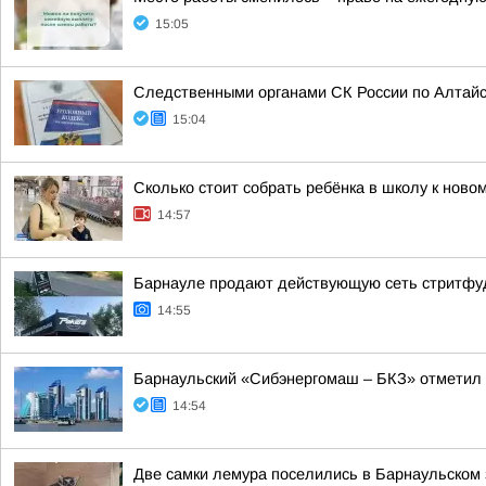
15:05
Следственными органами СК России по Алтайс
15:04
Сколько стоит собрать ребёнка в школу к ново
14:57
Барнауле продают действующую сеть стритфуд
14:55
Барнаульский «Сибэнергомаш – БКЗ» отметил 
14:54
Две самки лемура поселились в Барнаульском 