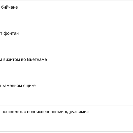
 бийчане
ет фонтан
им визитом во Вьетнаме
в каменном ящике
х посиделок с новоиспеченными «друзьями»