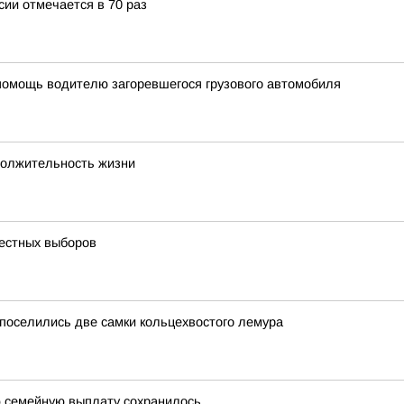
ии отмечается в 70 раз
помощь водителю загоревшегося грузового автомобиля
одолжительность жизни
честных выборов
 поселились две самки кольцехвостого лемура
ю семейную выплату сохранилось