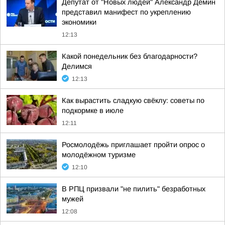
Депутат от "Новых людей" Александр Демин
представил манифест по укреплению
экономики
12:13
Какой понедельник без благодарности?
Делимся
12:13
Как вырастить сладкую свёклу: советы по
подкормке в июле
12:11
Росмолодёжь приглашает пройти опрос о
молодёжном туризме
12:10
В РПЦ призвали "не пилить" безработных
мужей
12:08