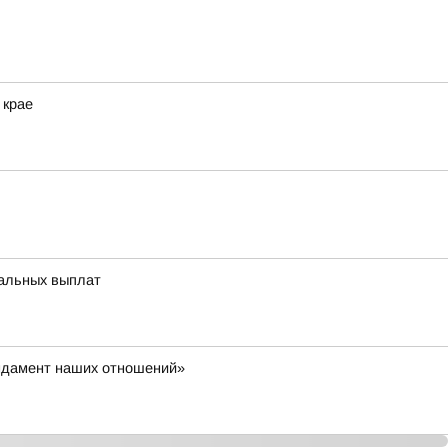
 крае
иальных выплат
ундамент наших отношений»