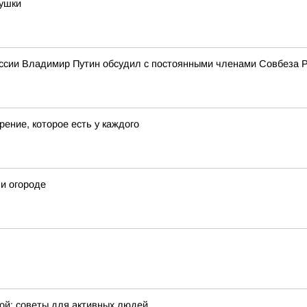
бушки
ссии Владимир Путин обсудил с постоянными членами Совбеза 
ение, которое есть у каждого
 и огороде
ой: советы для активных людей