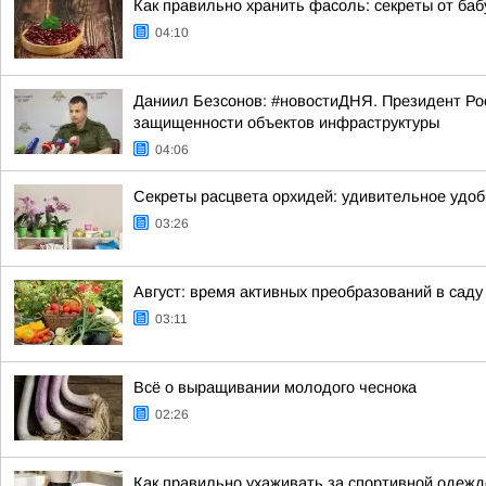
Как правильно хранить фасоль: секреты от ба
04:10
Даниил Безсонов: #новостиДНЯ. Президент Ро
защищенности объектов инфраструктуры
04:06
Секреты расцвета орхидей: удивительное удобр
03:26
Август: время активных преобразований в саду
03:11
Всё о выращивании молодого чеснока
02:26
Как правильно ухаживать за спортивной одежд