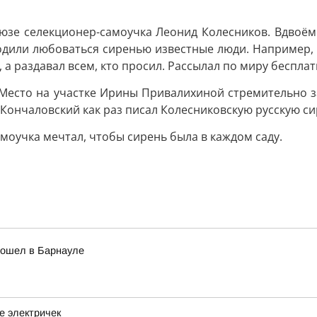
Союзе селекционер-самоучка Леонид Колесников. Вдвоё
ходили любоваться сиренью известные люди. Например,
а раздавал всем, кто просил. Рассылал по миру бесплат
 Место на участке Ирины Привалихиной стремительно за
 Кончаловский как раз писал Колесниковскую русскую си
амоучка мечтал, чтобы сирень была в каждом саду.
рошел в Барнауле
е электричек