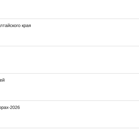
лтайского края
ей
орах-2026