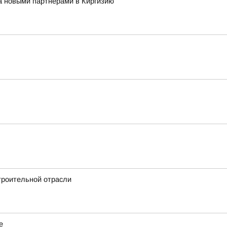
за новыми партнёрами в Киргизию
троительной отрасли
е