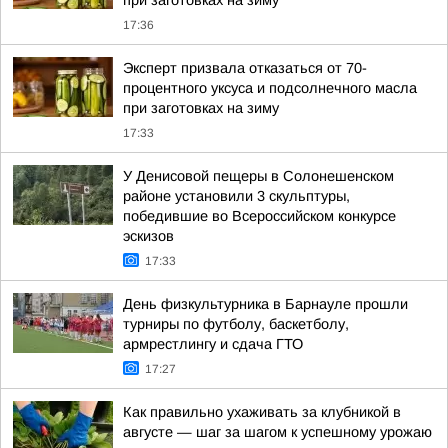
при заготовках на зиму
17:36
Эксперт призвала отказаться от 70-
процентного уксуса и подсолнечного масла
при заготовках на зиму
17:33
У Денисовой пещеры в Солонешенском
районе установили 3 скульптуры,
победившие во Всероссийском конкурсе
эскизов
17:33
День физкультурника в Барнауле прошли
турниры по футболу, баскетболу,
армрестлингу и сдача ГТО
17:27
Как правильно ухаживать за клубникой в
августе — шаг за шагом к успешному урожаю