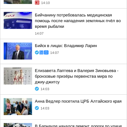
14:10
Бийчанину потребовалась медицинская
помощь после нападения земляных пчёл во
время рыбалки
14:07
Бийск в лицах: Владимир Ларин
14:07
Елизавета Лаптева и Валерия Зиновьева -
бронзовые призёры первенства мира по
джиу-джитсу
14:03
Анна Ведлер посетила ЦРБ Алтайского края
14:03
В Барнауле начался ремонт дороги по улице