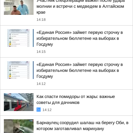
Участник спецоперации выжил после удара
молнии и встречи с медведем в Алтайском
крае
14:18
«Единая Россия» займет первую строчку в
избирательном бюллетене на выборах в
Госдуму
14:15
«Единая Россия» займет первую строчку в
избирательном бюллетене на выборах в
Госдуму
14:12
Как спасти помидоры от жары: важные
советы для дачников
14:12
Барнаулец соорудил шалаш на берегу Оби, в
котором заготавливал марихуану