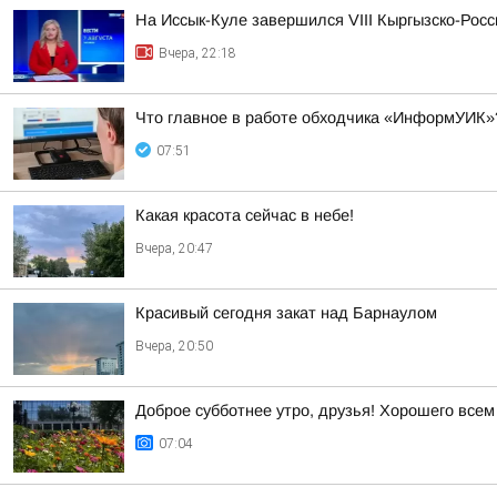
На Иссык-Куле завершился VIII Кыргызско-Рос
Вчера, 22:18
Что главное в работе обходчика «ИнформУИК»
07:51
Какая красота сейчас в небе!
Вчера, 20:47
Красивый сегодня закат над Барнаулом
Вчера, 20:50
Доброе субботнее утро, друзья! Хорошего всем
07:04