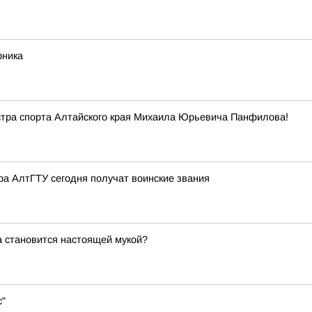
рника
стра спорта Алтайского края Михаила Юрьевича Панфилова!
ра АлтГТУ сегодня получат воинские звания
а становится настоящей мукой?
с"