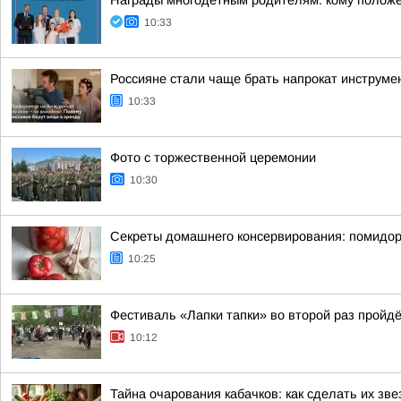
Награды многодетным родителям: кому положе
10:33
Россияне стали чаще брать напрокат инструме
10:33
Фото с торжественной церемонии
10:30
Секреты домашнего консервирования: помидо
10:25
Фестиваль «Лапки тапки» во второй раз пройд
10:12
Тайна очарования кабачков: как сделать их зве