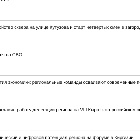
йство сквера на улице Кутузова и старт четвертых смен в загор
лся на СВО
тия экономики: региональные команды осваивают современные 
зглавил работу делегации региона на VIII Кыргызско-российском 
мический и цифровой потенциал региона на форуме в Киргизии