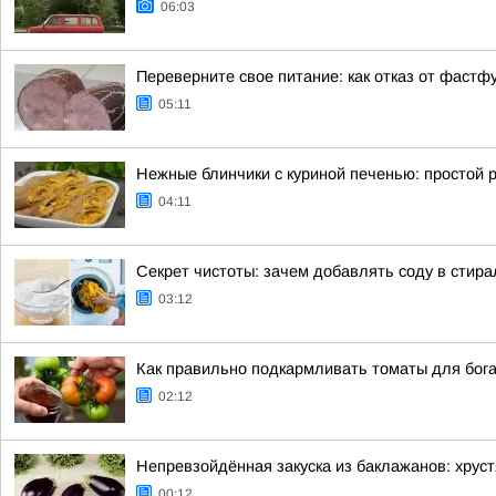
06:03
Переверните свое питание: как отказ от фастф
05:11
Нежные блинчики с куриной печенью: простой р
04:11
Секрет чистоты: зачем добавлять соду в стир
03:12
Как правильно подкармливать томаты для бога
02:12
Непревзойдённая закуска из баклажанов: хрус
00:12