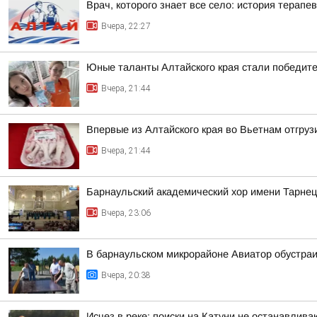
Врач, которого знает все село: история терапев
Вчера, 22:27
Юные таланты Алтайского края стали победит
Вчера, 21:44
Впервые из Алтайского края во Вьетнам отгруз
Вчера, 21:44
Барнаульский академический хор имени Тарнец
Вчера, 23:06
В барнаульском микрорайоне Авиатор обустра
Вчера, 20:38
Исчез в реке: поиски на Катуни не останавлива