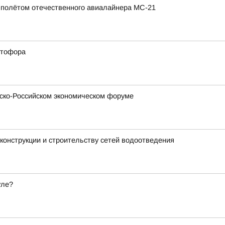
полётом отечественного авиалайнера МС-21
етофора
зско-Российском экономическом форуме
конструкции и строительству сетей водоотведения
уле?