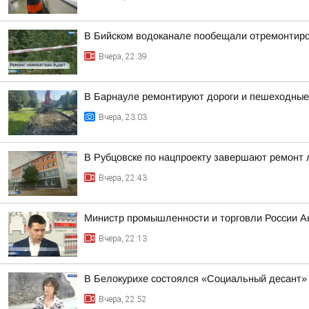
В Бийском водоканале пообещали отремонтиро
Вчера, 22:39
В Барнауле ремонтируют дороги и пешеходные 
Вчера, 23:03
В Рубцовске по нацпроекту завершают ремонт
Вчера, 22:43
Министр промышленности и торговли России А
Вчера, 22:13
В Белокурихе состоялся «Социальный десант»
Вчера, 22:52