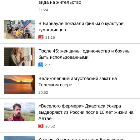
вида на жительство
21:24
В Барнауле показали фильм о культуре
кумандинцев
21:15
После 45: женщины, одиночество и боязнь
быть использованными
21:11
Великолепный августовский закат на
Телецком озере
20:52
«Веселого фермера» Джастаса Уокера
выдворяют из России после 10 лет жизни на
Алтае
20:52
Красивый сегодня закат над Барнаулом