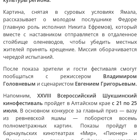
культуры региона.
Картина, снятая в суровых условиях Ямала,
рассказывает о молодом послушнике Федоре
(главную роль исполнил Никита Ефремов), который
вместе с наставником отправляется в отдаленное
стойбище оленеводов, чтобы убедить местных
жителей принять крещение. Миссия оборачивается
чередой испытаний.
После показа зрители и гости фестиваля смогут
пообщаться с режиссером
Владимиром
Головневым
и сценаристом
Евгением Григорьевым.
Напомним,
XXVIII Всероссийский Шукшинский
кинофестиваль
пройдет в Алтайском крае
с 21 по 25
июля.
В основном конкурсе за главный приз — вазу
из ревневской яшмы — поборются восемь
полнометражных картин. Показы пройдут в
барнаульских кинотеатрах «Мир», «Пионер» и