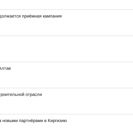
одолжается приёмная кампания
Алтае
троительной отрасли
за новыми партнёрами в Киргизию