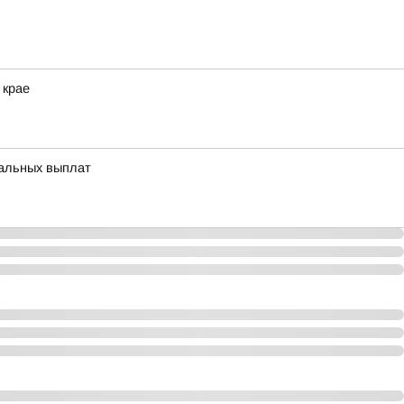
 крае
иальных выплат