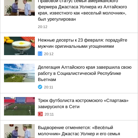
Правовой статус семьи американского
фермера Джастаса Уолкера из Алтайского
края, известного как «веселый молочник»,
был урегулирован
20:12
Нежные десерты к 23 февраля: порадуйте
мужчин оригинальными угощениями
20:12
Делегация Алтайского края завершила свою
работу в Социалистической Республике
Вьетнам
20:11
Трюк футболиста костромского «Спартака»
завирусился в Сети
20:11
Выдворение отменяется: «Весёлый
молочник» Джастас Уолкер и его семья