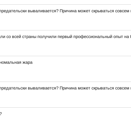
о предательски вываливается? Причина может скрываться совсем
сли со всей страны получили первый профессиональный опыт на
аномальная жара
о предательски вываливается? Причина может скрываться совсем
?