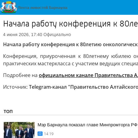
Начала работу конференция к 80ле
Официально
4 июня 2026, 17:40
Начала работу конференция к 80летию онкологическ
Конференция, приуроченная к 80летнему юбилею он
практических мастеркласса с участием ведущих специ
Подробнее на
официальном канале Правительства Ал
Источник:
Telegram-канал "Правительство Алтайского
ТОП
Мэр Барнаула показал главе Минпромторга РФ 
14:19