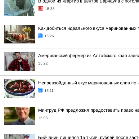
В одной из квартир в центре Барнаула с потол
15:33
Как добиться идеального вкуса маринованных 
15:26
Американский фермер из Алтайского края заяв
15:22
Непревзойденный вкус маринованных слив по 
15:11
Минтруд РФ предложил предоставить право на
15:06
Бийчанин лишился 15 тысяч рублей после зас