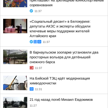
приглашают на зрелищные конноспортивные
соревнования
11:37
«Социальный десант» в Белокурихе:
депутаты АКЗС и эксперты обсудили
ключевые меры поддержки жителей
Алтайского края
11:37
В барнаульском зоопарке установили два
просторных вольера для детёнышей
снежного барса
11:37
На Бийской ТЭЦ идёт модернизация
химводоочистки
11:31
21 год назад погиб Михаил Евдокимов
11:27