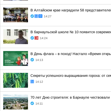
В Алтайском крае наградили 58 представителе
14:27
В барнаульской школе № 10 появится совреме
14:24
В День флага – в поход! Настало «Время откр
14:13
Секреты успешного выращивания гороха: от се
14:12
70 лет Дню строителя: в Барнауле чествовали
14:11