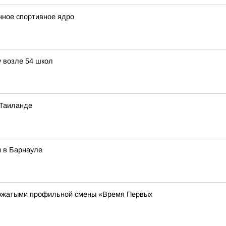
нное спортивное ядро
у возле 54 школ
 Таиланде
 в Барнауле
вожатыми профильной смены «Время Первых