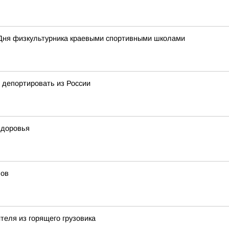
Дня физкультурника краевыми спортивными школами
 депортировать из России
здоровья
лов
теля из горящего грузовика