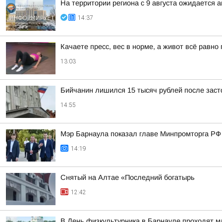
На территории региона с 9 августа ожидается 
14:37
Качаете пресс, вес в норме, а живот всё равн
13:03
Бийчанин лишился 15 тысяч рублей после зас
14:55
Мэр Барнаула показал главе Минпромторга РФ 
14:19
Снятый на Алтае «Последний богатырь
12:42
В День физкультурника в Барнауле проходят 