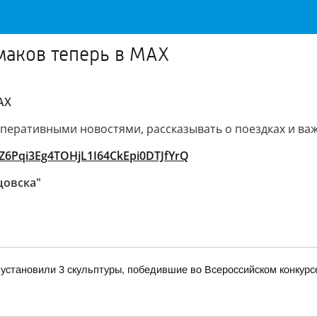
маков теперь в МАХ
АХ
 оперативными новостями, рассказывать о поездках и ва
l9Z6Pqi3Eg4TOHjL1I64CkEpi0DTJfYrQ
цовска"
становили 3 скульптуры, победившие во Всероссийском конкурсе