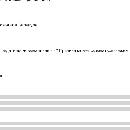
роходит в Барнауле
о предательски вываливается? Причина может скрываться совсем
я