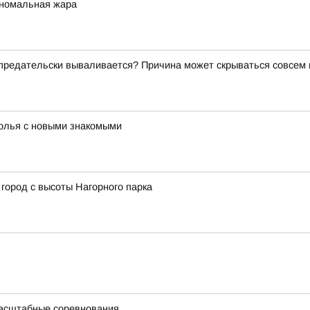
аномальная жара
о предательски вываливается? Причина может скрываться совсем
толья с новыми знакомыми
город с высоты Нагорного парка
масштабные соревнования