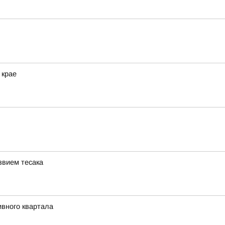
 крае
звием тесака
ивного квартала