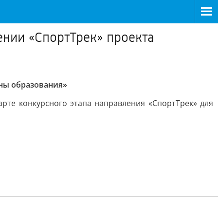
ении «СпортТрек» проекта
аны образования»
рте конкурсного этапа направления «СпортТрек» для