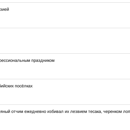
изией
офессиональным праздником
бийских посёлках
ьяный отчим ежедневно избивал их лезвием тесака, черенком ло