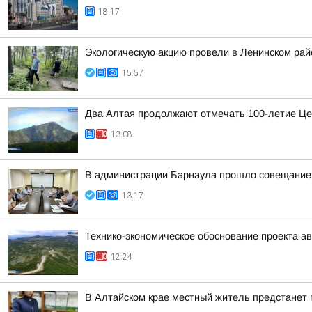
18:17
Экологическую акцию провели в Ленинском рай
15:57
Два Алтая продолжают отмечать 100-летие Це
13:08
В администрации Барнаула прошло совещание п
13:17
Технико-экономическое обоснование проекта ав
12:24
В Алтайском крае местный житель предстанет