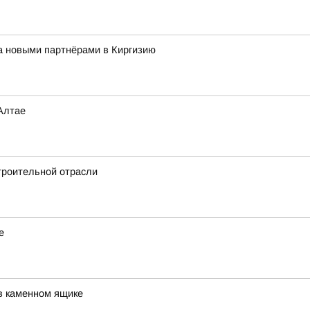
за новыми партнёрами в Киргизию
Алтае
троительной отрасли
е
в каменном ящике