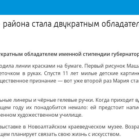
 района стала двукратным обладате
укратным обладателем именной стипендии губернатор
водила линии красками на бумаге. Первый рисунок Маш
еточком в руках. Спустя 11 лет милые детские карт
бщественное признание — вот уже второй раз Мария ст
ьные линеры и чёрные гелевые ручки. Когда приходит 
ющем году их понадобится немало: ей предстоит напи
венном художественном училище.
ыставке в Новоалтайском краеведческом музее. Возра
щем планирует связать свою жизнь с искусством.