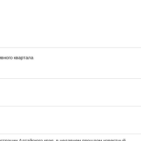
ивного квартала
нистрации Алтайского края, в недавнем прошлом известный