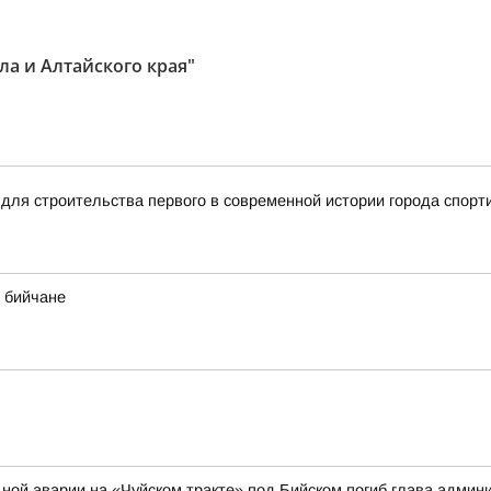
ла и Алтайского края"
для строительства первого в современной истории города спорт
 бийчане
ильной аварии на «Чуйском тракте» под Бийском погиб глава адми