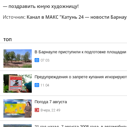
— поздравить юную художницу!
Источник:
Канал в МАКС "Катунь 24 — новости Барнау
ТОП
В Барнауле приступили к подготовке площадки 
07:03
Предупреждения о запрете купания игнорируют
11:04
Погода 7 августа
Вчера, 22:49
21 год назад, 7 августа 2005 года, в автомоб