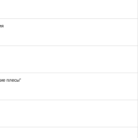
ия
кие плесы"