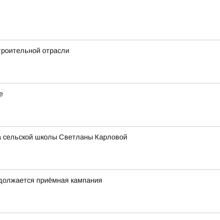
троительной отрасли
е
ра сельской школы Светланы Карловой
одолжается приёмная кампания