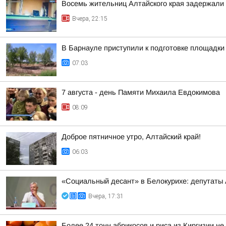
Восемь жительниц Алтайского края задержали 
Вчера, 22:15
В Барнауле приступили к подготовке площадки 
07:03
7 августа - день Памяти Михаила Евдокимова
08:09
Доброе пятничное утро, Алтайский край!
06:03
«Социальный десант» в Белокурихе: депутаты
Вчера, 17:31
Более 24 тонн абрикосов и риса из Киргизии не