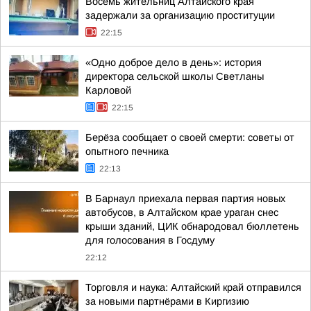
Восемь жительниц Алтайского края
задержали за организацию проституции
22:15
«Одно доброе дело в день»: история
директора сельской школы Светланы
Карловой
22:15
Берёза сообщает о своей смерти: советы от
опытного печника
22:13
В Барнаул приехала первая партия новых
автобусов, в Алтайском крае ураган снес
крыши зданий, ЦИК обнародовал бюллетень
для голосования в Госдуму
22:12
Торговля и наука: Алтайский край отправился
за новыми партнёрами в Киргизию