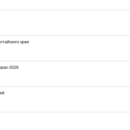
лтайского края
орах-2026
ей