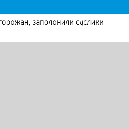
 горожан, заполонили суслики