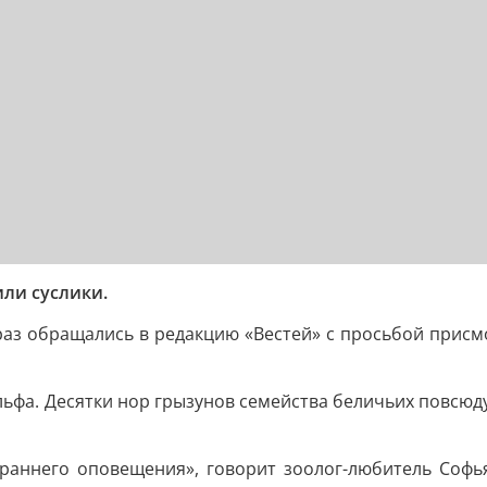
или суслики.
раз обращались в редакцию «Вестей» с просьбой присмо
льфа. Десятки нор грызунов семейства беличьих повсюду
раннего оповещения», говорит зоолог-любитель Софья