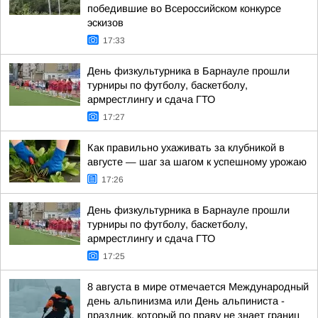
победившие во Всероссийском конкурсе
эскизов
17:33
День физкультурника в Барнауле прошли
турниры по футболу, баскетболу,
армрестлингу и сдача ГТО
17:27
Как правильно ухаживать за клубникой в
августе — шаг за шагом к успешному урожаю
17:26
День физкультурника в Барнауле прошли
турниры по футболу, баскетболу,
армрестлингу и сдача ГТО
17:25
8 августа в мире отмечается Международный
день альпинизма или День альпиниста -
праздник, который по праву не знает границ