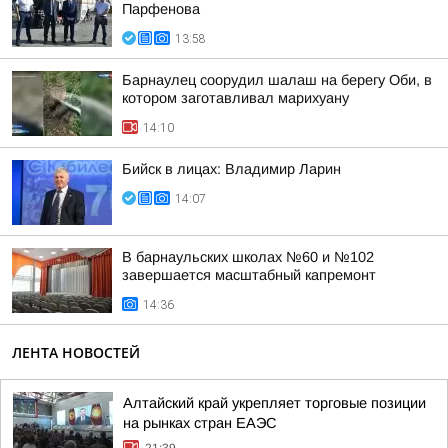
Парфенова
13:58
Барнаулец соорудил шалаш на берегу Оби, в
котором заготавливал марихуану
14:10
Бийск в лицах: Владимир Ларин
14:07
В барнаульских школах №60 и №102
завершается масштабный капремонт
14:36
ЛЕНТА НОВОСТЕЙ
Алтайский край укрепляет торговые позиции
на рынках стран ЕАЭС