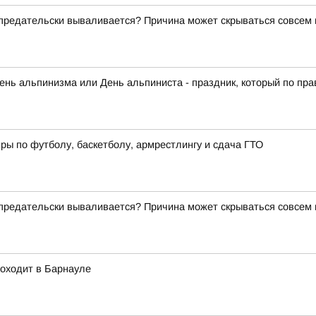
о предательски вываливается? Причина может скрываться совсем
нь альпинизма или День альпиниста - праздник, который по прав
ры по футболу, баскетболу, армрестлингу и сдача ГТО
о предательски вываливается? Причина может скрываться совсем
роходит в Барнауле