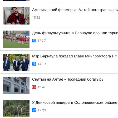
Американский фермер из Алтайского края заяв
15:22
День физкультурника в Барнауле прошли турни
17:27
Мэр Барнаула показал главе Минпромторга РФ 
14:19
Снятый на Алтае «Последний богатырь
12:42
У Денисовой пещеры в Солонешенском районе у
17:33