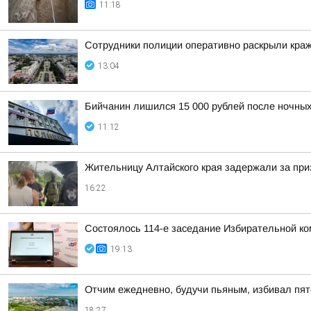
11:18
Сотрудники полиции оперативно раскрыли краж
13:04
Бийчанин лишился 15 000 рублей после ночны
11:12
Жительницу Алтайского края задержали за при
16:22
Состоялось 114-е заседание Избирательной ко
19:13
Отчим ежедневно, будучи пьяным, избивал пят
18:27