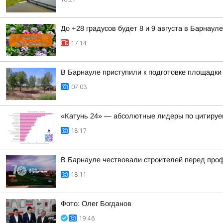
До +28 градусов будет 8 и 9 августа в Барнауле
17:14
В Барнауле приступили к подготовке площадки 
07:03
«Катунь 24» — абсолютные лидеры по цитируе
18:17
В Барнауле чествовали строителей перед пр
18:11
Фото: Олег Богданов
19:46