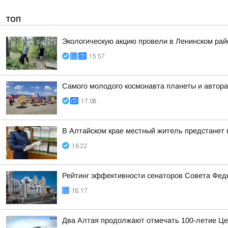
ТОП
Экологическую акцию провели в Ленинском рай
15:57
Самого молодого космонавта планеты и автора
17:08
В Алтайском крае местный житель предстанет
16:22
Рейтинг эффективности сенаторов Совета Феде
18:17
Два Алтая продолжают отмечать 100-летие Це