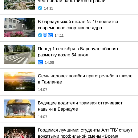
чествовали работников отрасли
14:11
В барнаульской школе № 10 появится
современное спортивное ядро
14:11
Перед 1 сентября в Барнауле обновят
разметку возле 54 школ
14:08
Семь человек погибли при стрельбе в школе
в Таиланде
14:07
Будущие водители трамвая оттачивают
навыки в Барнауле
14:07
Гордимся лучшими: студенты АлтГПУ станут
вожатыми профильной смены «Время