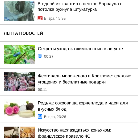
В одной из квартир в центре Барнаула с
потолка рухнула штукатурка
Вчера, 15:33
ЛЕНТА НОВОСТЕЙ
Секреты ухода за жимолостью в августе
00:27
Фестиваль мороженого в Костроме: сладкие
угощения и бесплатные подарки
00:11
Редька: сокровища корнеплода и идеи для
вкусных блюд
Вчера, 23:26
Искусство наслаждаться коньяком:
французское правило 4С