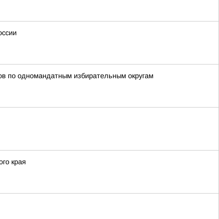
оссии
тов по одномандатным избирательным округам
го края