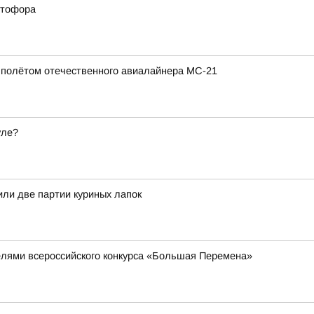
етофора
полётом отечественного авиалайнера МС-21
уле?
или две партии куриных лапок
елями всероссийского конкурса «Большая Перемена»