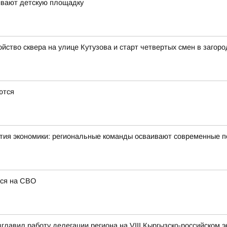
ивают детскую площадку
йство сквера на улице Кутузова и старт четвертых смен в загор
ются
тия экономики: региональные команды осваивают современные 
лся на СВО
зглавил работу делегации региона на VIII Кыргызско-российском 