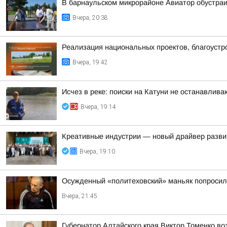
В барнаульском микрорайоне Авиатор обустра
Вчера, 20:38
Реализация национальных проектов, благоустро
Вчера, 19:42
Исчез в реке: поиски на Катуни не останавлива
Вчера, 19:14
Креативные индустрии — новый драйвер разви
Вчера, 19:10
Осужденный «политеховский» маньяк попроси
Вчера, 21:45
Губернатор Алтайского края Виктор Томенко во