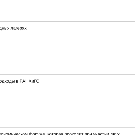
одных лагерях
подходы в РАНХиГС
экономическом форуме, которая проходит при участии двух