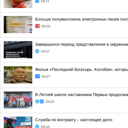
09:11
Больше полумиллиона электронных писем полу
09:09
Завершился период представления в окружные
09:07
Фильм «Последний богатырь. Колобок», которы
09:07
В Летней школе наставников Первых продолжа
09:03
Служба по контракту – настоящее дело
09:03