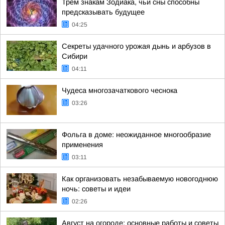
Трем знакам Зодиака, чьи сны способны
предсказывать будущее
04:25
Секреты удачного урожая дынь и арбузов в
Сибири
04:11
Чудеса многозачаткового чеснока
03:26
Фольга в доме: неожиданное многообразие
применения
03:11
Как организовать незабываемую новогоднюю
ночь: советы и идеи
02:26
Август на огороде: основные работы и советы