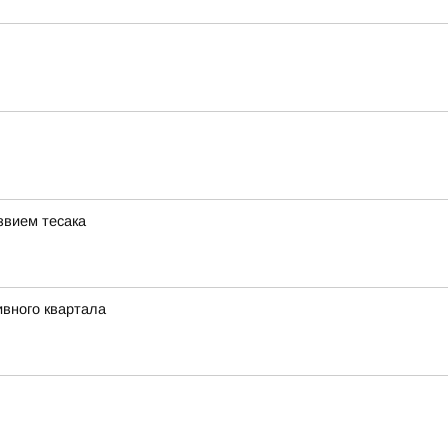
звием тесака
ивного квартала