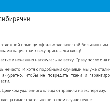
 сибирячки
неотложной помощи офтальмологической больницы им. В
цами пациентки к веку присосался клещ!
стке и нечаянно наткнулась на ветку. Сразу после она 
ь нечасто. И хотя с подобными случаями мы уже сталк
о аккуратно, чтобы не повредить ткани и гарантир
асти.
 Целиком удаленного клеща отправили на экспертизу.
клеща самостоятельно ни в коем случае нельзя.