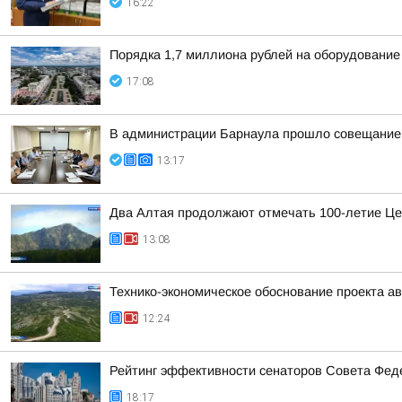
16:22
Порядка 1,7 миллиона рублей на оборудование
17:08
В администрации Барнаула прошло совещание п
13:17
Два Алтая продолжают отмечать 100-летие Це
13:08
Технико-экономическое обоснование проекта ав
12:24
Рейтинг эффективности сенаторов Совета Феде
18:17