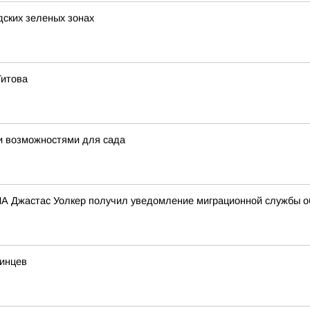
дских зеленых зонах
Титова
и возможностями для сада
 Джастас Уолкер получил уведомление миграционной службы об
динцев