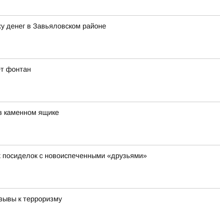
у денег в Завьяловском районе
ет фонтан
в каменном ящике
х посиделок с новоиспеченными «друзьями»
зывы к терроризму