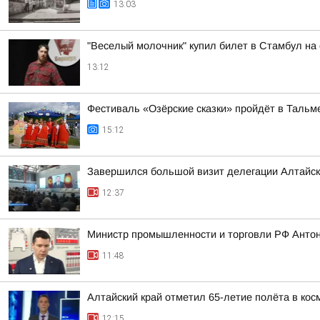
13:03
"Веселый молочник" купил билет в Стамбул на
13:12
Фестиваль «Озёрские сказки» пройдёт в Тальме
15:12
Завершился большой визит делегации Алтайско
12:37
Министр промышленности и торговли РФ Антон
11:48
Алтайский край отметил 65-летие полёта в кос
12:15