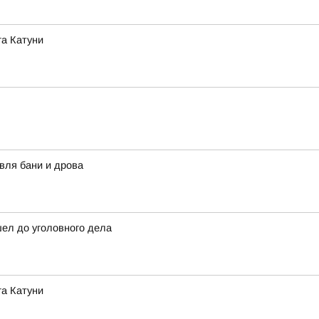
га Катуни
вля бани и дрова
шел до уголовного дела
га Катуни