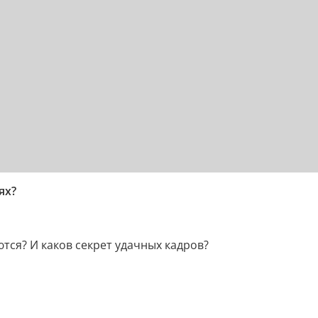
ях?
тся? И каков секрет удачных кадров?