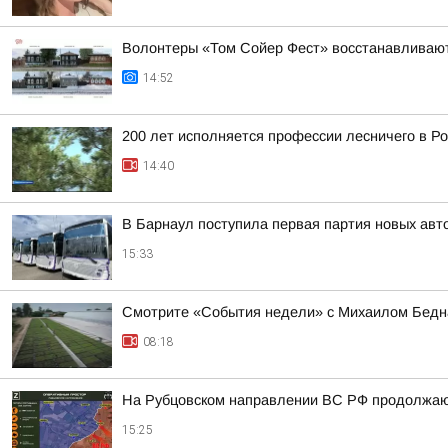
Волонтеры «Том Сойер Фест» восстанавливают
14:52
200 лет исполняется профессии лесничего в Р
14:40
В Барнаул поступила первая партия новых ав
15:33
Смотрите «События недели» с Михаилом Бедна
08:18
На Рубцовском направлении ВС РФ продолжают
15:25