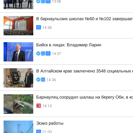
13:58
В барнаульских школах №60 и №102 завершае
14:36
Бийск в лицах: Владимир Ларин
14:07
В Алтайском крае заключено 3548 социальных к
14:36
Барнаулец соорудил шалаш на берегу Оби, в к
14:10
Эскиз работы
22:00