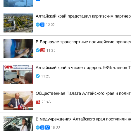
Алтайский край представил киргизским партн
13:32
В Барнауле транспортные полицейские привлек
11:25
Алтайский край в числе лидеров: 98% членов
11:25
Общественная Палата Алтайского края и полит
21:48
В медучреждения Алтайского края поступили н
18:33