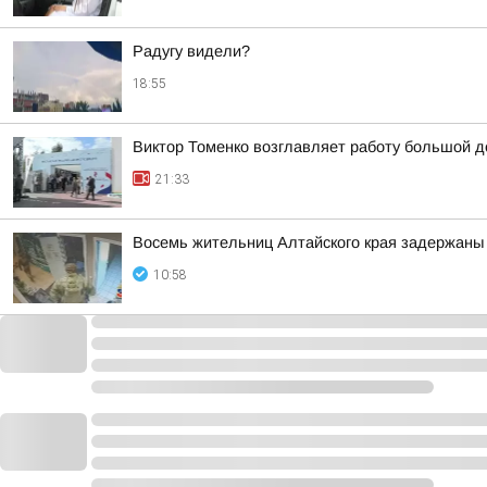
Радугу видели?
18:55
Виктор Томенко возглавляет работу большой де
21:33
Восемь жительниц Алтайского края задержаны 
10:58