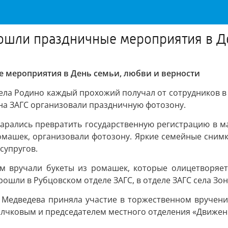
рошли праздничные мероприятия в Д
е мероприятия в День семьи, любви и верности
С села Родино каждый прохожий получал от сотрудников
на ЗАГС организовали праздничную фотозону.
тарались превратить государственную регистрацию в 
омашек, организовали фотозону. Яркие семейные сним
супругов.
м вручали букеты из ромашек, которые олицетворяе
рошли в Рубцовском отделе ЗАГС, в отделе ЗАГС села Зо
я Медведева приняла участие в торжественном вручен
олчковым и председателем местного отделения «Движен