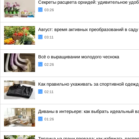
Секреты расцвета орхидей: удивительное удобр
03:26
Август: время активных преобразований в саду
03:11
Всё о выращивании молодого чеснока
02:26
Как правильно ухаживать за спортивной одежд
02:11
Диваны в интерьере: как выбрать идеальный в
01:26
Теплица на грани провала: как избежать рас