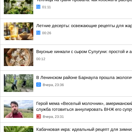
01:11
Летние десерты: освежающие рецепты для жар
00:26
Вкусные хинкали с сыром Сулугуни: простой и 
00:12
В Ленинском районе Барнаула прошла экологич
Вчера, 23:36
Герой мема «Веселый молочник», американский
служба готовиться аннулировать ВНЖ его супр
Вчера, 23:31
Кабачковая икра: идеальный рецепт для зимни