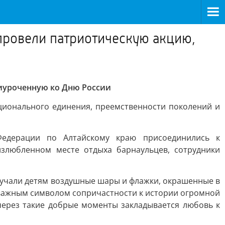
провели патриотическую акцию,
риуроченную ко Дню России
ационального единения, преемственности поколений и
Федерации по Алтайскому краю присоединились к
излюбленном месте отдыха барнаульцев, сотрудники
ручали детям воздушные шары и флажки, окрашенные в
а важным символом сопричастности к истории огромной
через такие добрые моменты закладывается любовь к