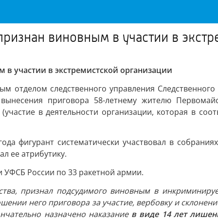
признан виновным в участии в экст
 в участии в экстремистской организации
м отделом следственного управления Следственного 
я вынесения приговора 58-летнему жителю Первомай
Ф (участие в деятельности организации, которая в со
года фигурант систематически участвовал в собрания
ал ее атрибутику.
 УФСБ России по 33 ракетной армии.
ьства, признал подсудимого виновным в инкриминиру
шении него приговора за участие, вербовку и склонени
ончательно назначено наказание
в виде 14 лет лише