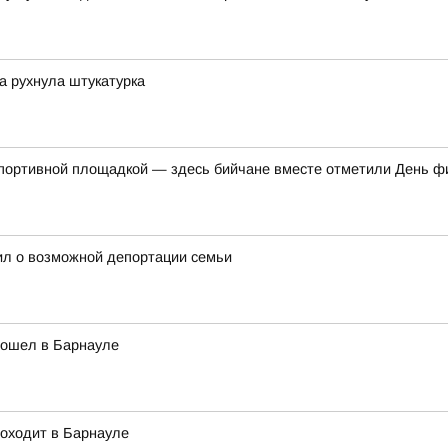
ка рухнула штукатурка
спортивной площадкой — здесь бийчане вместе отметили День ф
ил о возможной депортации семьи
рошел в Барнауле
роходит в Барнауле