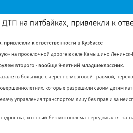
ДТП на питбайках, привлекли к отве
, привлекли к ответственности в Кузбассе
вую» на проселочной дороге в селе Камышино Ленинск-
 рулем второго - вообще 9-летний младшеклассник.
казался в больнице с черепно-мозговой травмой, перел
есовершеннолетних, которые
разрешили своим детям кат
едачу управления транспортом лицу без прав и за неис
о подростка, который без мотошлема передвигался на 