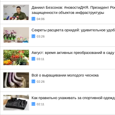
Даниил Безсонов: #новостиДНЯ. Президент Ро
защищенности объектов инфраструктуры
04:06
Секреты расцвета орхидей: удивительное удобр
03:26
Август: время активных преобразований в саду
03:11
Всё о выращивании молодого чеснока
02:26
Как правильно ухаживать за спортивной одежд
02:11