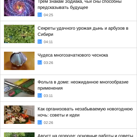
Трем знакам Зодиака, чьи сны способны
предсказывать будущее
04:25
Секреты удачного урожая дынь и арбузов в
Сибири
04:11
Чудеса многозачаткового чеснока
03:26
Фольга в доме: неожиданное многообразие
применения
03:11
Как организовать незабываемую новогоднюю
ночь: советы и идеи
02:26
Август на огороде: основные работы и советы