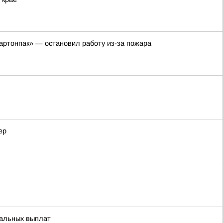
артонпак» — остановил работу из-за пожара
ер
иальных выплат