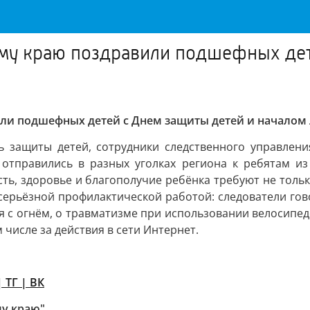
ому краю поздравили подшефных дет
ли подшефных детей с Днем защиты детей и началом 
нь защиты детей, сотрудники следственного управлен
отправились в разных уголках региона к ребятам из
ть, здоровье и благополучие ребёнка требуют не толь
серьёзной профилактической работой: следователи гов
 с огнём, о травматизме при использовании велосипедо
 числе за действия в сети Интернет.
 ТГ | ВК
му краю"