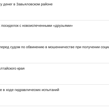
у денег в Завьяловском районе
х посиделок с новоиспеченными «друзьями»
 перед судом по обвинению в мошенничестве при получении соц
лтайского края
е в ходе гидравлических испытаний