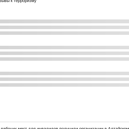
зывы к терроризму
 рабочих мест для инвалидов получили организации в Алтайском