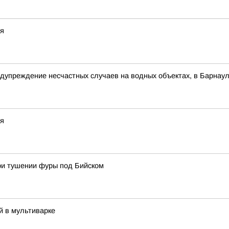
ря
упреждение несчастных случаев на водных объектах, в Барнаул
ря
ри тушении фуры под Бийском
й в мультиварке