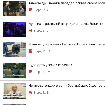
Александр Овечкин передал привет своим боле
Вчера, 22:46
Лучших строителей наградили в Алтайском кра
Вчера, 21:51
В годовщину полёта Германа Титова в его селе
Вчера, 22:33
Куда деть урожай кабачков?
Вчера, 22:39
На предстоящих в сентябре выборах будет орг
Вчера, 22:18