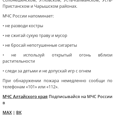
Солонешенском, Угловском, Усть-Калманском, Усть-
Пристанском и Чарышском районах.
МЧС России напоминает:
• не разводи костры
• не сжигай сухую траву и мусор
• не бросай непотушенные сигареты
• не используй открытый огонь вблизи
растительности
• следи за детьми и не допускай игр с огнем
При обнаружении пожара немедленно сообщи по
телефонам «101» или «112».
МЧС Алтайского края
Подписывайся на МЧС России
в
MAX
|
ВК