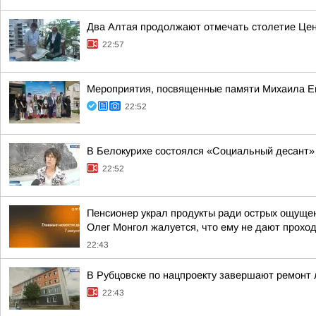
Два Алтая продолжают отмечать столетие Цен
22:57
Мероприятия, посвященные памяти Михаила Евд
22:52
В Белокурихе состоялся «Социальный десант»
22:52
Пенсионер украл продукты ради острых ощущени
Олег Монгол жалуется, что ему не дают проход
22:43
В Рубцовске по нацпроекту завершают ремонт
22:43