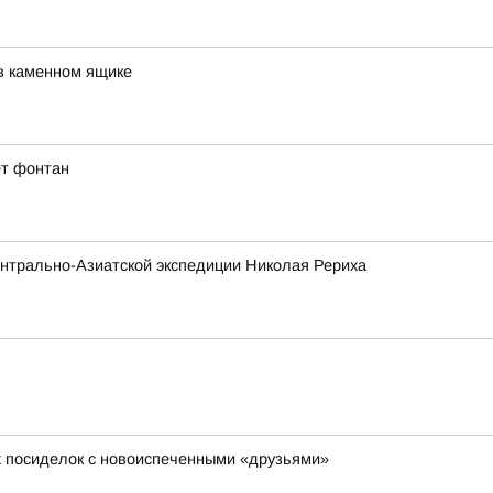
в каменном ящике
ет фонтан
нтрально-Азиатской экспедиции Николая Рериха
х посиделок с новоиспеченными «друзьями»