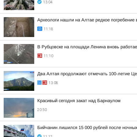
13:04
Археологи нашли на Алтае редкое погребение 
11:18
В Рубцовске на площади Ленина вновь работа
11:10
Два Алтая продолжают отмечать 100-летие Це
13:08
Красивый сегодня закат над Барнаулом
20:50
Бийчанин лишился 15 000 рублей после ночны
11:12