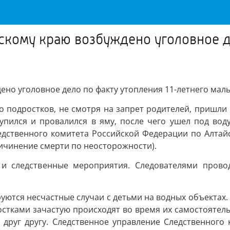
скому краю возбуждено уголовное д
ено уголовное дело по факту утопления 11-летнего мал
о подростков, не смотря на запрет родителей, пришли 
тупился и провалился в яму, после чего ушел под во
едственного комитета Российской Федерации по Алтай
причинение смерти по неосторожности).
и следственные мероприятия. Следователями провод
уются несчастные случаи с детьми на водных объектах.
остками зачастую происходят во время их самостоятельн
ь друг другу. Следственное управление Следственного