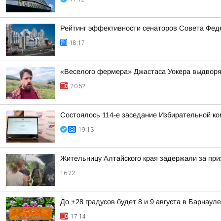
Рейтинг эффективности сенаторов Совета Феде
18:17
«Веселого фермера» Джастаса Уокера выдворяю
20:52
Состоялось 114-е заседание Избирательной ко
19:13
Жительницу Алтайского края задержали за при
16:22
До +28 градусов будет 8 и 9 августа в Барнауле
17:14