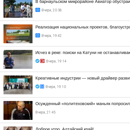
В барнаульском микрорайоне Авиатор обустра
Вчера, 20:38
Реализация национальных проектов, благоустро
Вчера, 19:42
Исчез в реке: поиски на Катуни не останавлива
Вчера, 19:14
Креативные индустрии — новый драйвер разви
Вчера, 19:10
Осужденный «политеховский» маньяк попроси
Вчера, 21:45
Доброе утро, Алтайский край!