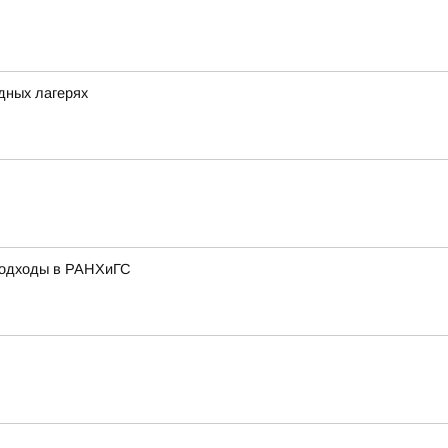
одных лагерях
подходы в РАНХиГС