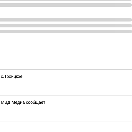
 с.Троицкое
а: МВД Медиа сообщает