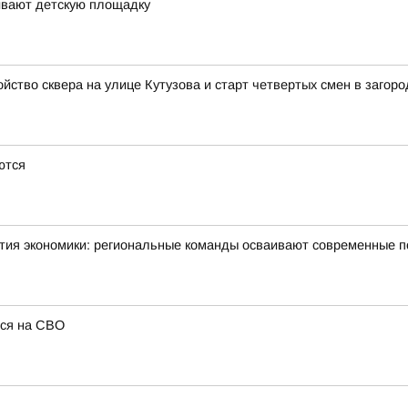
ивают детскую площадку
йство сквера на улице Кутузова и старт четвертых смен в загор
ются
тия экономики: региональные команды осваивают современные 
лся на СВО