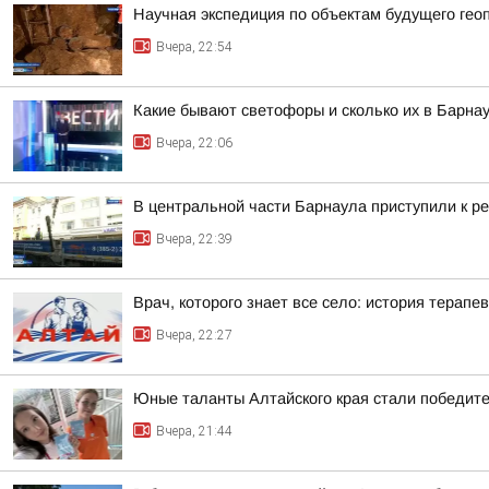
Научная экспедиция по объектам будущего г
Вчера, 22:54
Какие бывают светофоры и сколько их в Барна
Вчера, 22:06
В центральной части Барнаула приступили к ре
Вчера, 22:39
Врач, которого знает все село: история терапев
Вчера, 22:27
Юные таланты Алтайского края стали победит
Вчера, 21:44